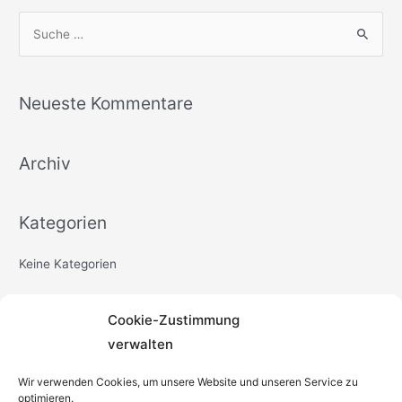
S
u
c
h
Neueste Kommentare
e
n
Archiv
n
a
c
Kategorien
h
Keine Kategorien
:
Cookie-Zustimmung
Meta
verwalten
Anmelden
Wir verwenden Cookies, um unsere Website und unseren Service zu
Eintrags-Feed
optimieren.