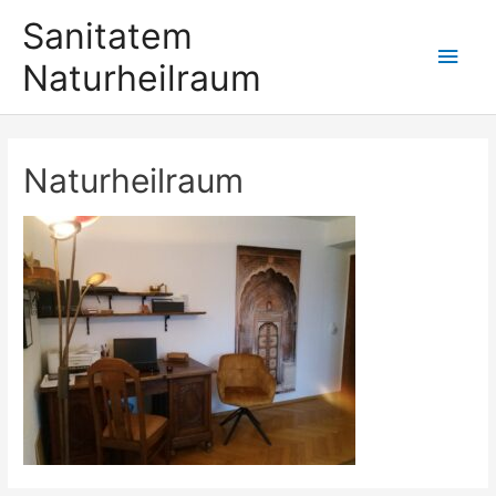
Zum
Sanitatem
Inhalt
Hau
Naturheilraum
springen
Naturheilraum